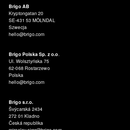
Brigo AB
Kryptongatan 20
SE-431 53 MÖLNDAL
Szwecja
hello@brigo.com
Brigo Polska Sp. z o.o
.
Ul. Wolsztyńska 75
62-068 Rostarzewo
Polska
hello@brigo.com
Brigo s.r.o.
Švýcarská 2434
272 01 Kladno
Česká republika
miroslav.cimr@brigo.com