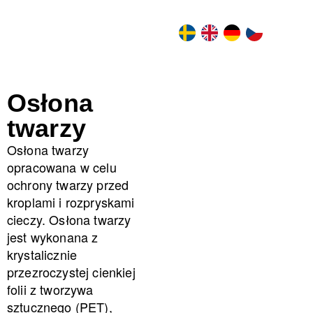
SV
EN
DE
CS
Osłona
twarzy
Osłona twarzy
opracowana w celu
ochrony twarzy przed
kroplami i rozpryskami
cieczy. Osłona twarzy
jest wykonana z
krystalicznie
przezroczystej cienkiej
folii z tworzywa
sztucznego (PET),