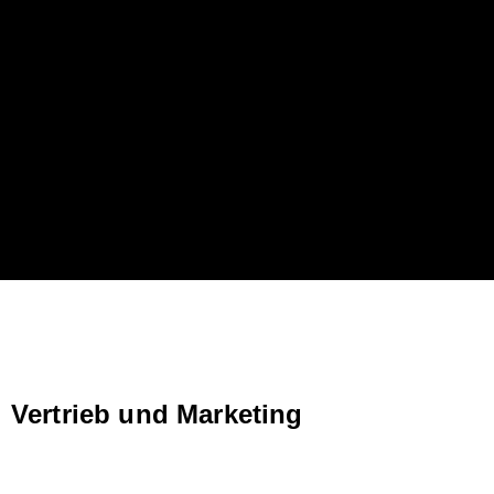
Rostarzewo, Polen
Prag,
Tschechische
Republik
Vertrieb und Marketing