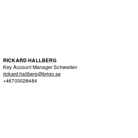
RICKARD HALLBERG
Key Account Manager Schweden
rickard.hallberg@brigo.se
+46
703028484