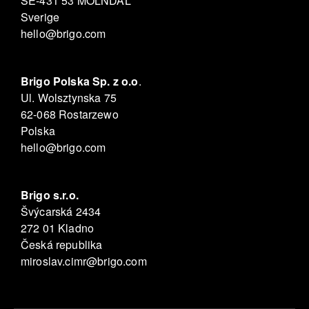
SE-431 53 MÖLNDAL
Sverige
hello@brigo.com
Brigo Polska Sp. z o.o
.
Ul. Wolsztynska 75
62-068 Rostarzewo
Polska
hello@brigo.com
Brigo s.r.o.
Švýcarská 2434
272 01 Kladno
Česká republika
miroslav.cimr@brigo.com